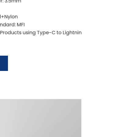
er: 3.5mm
al+Nylon
andard: MFI
 Products using Type-C to Lightnin