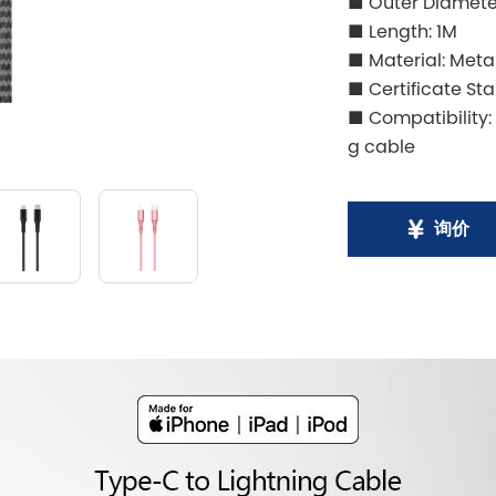
■ Outer Diamet
■ Length: 1M
■ Material: Met
■ Certificate St
■ Compatibility:
g cable
询价