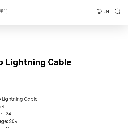
我们
EN
o Lightning Cable
o Lightning Cable
94
wer: 3A
age: 20V