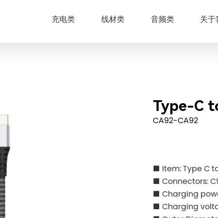
充电类
线材类
音频类
关于
Type-C t
CA92-CA92
■ Item: Type C t
■ Connectors: C
■ Charging po
■ Charging volt