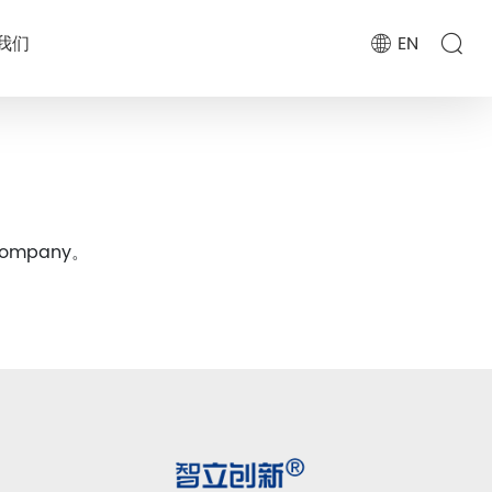
我们
EN
d company。