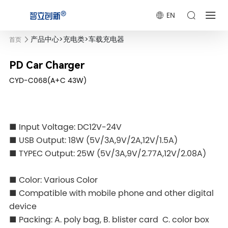
EN
产品中心
>
充电类
>
车载充电器
首页
PD Car Charger
CYD-C068(A+C 43W)
■ Input Voltage: DC12V-24V
■ USB Output: 18W (5V/3A,9V/2A,12V/1.5A)
■ TYPEC Output: 25W (5V/3A,9V/2.77A,12V/2.08A)
■ Color: Various Color
■ Compatible with mobile phone and other digital
device
■ Packing: A. poly bag, B. blister card C. color box