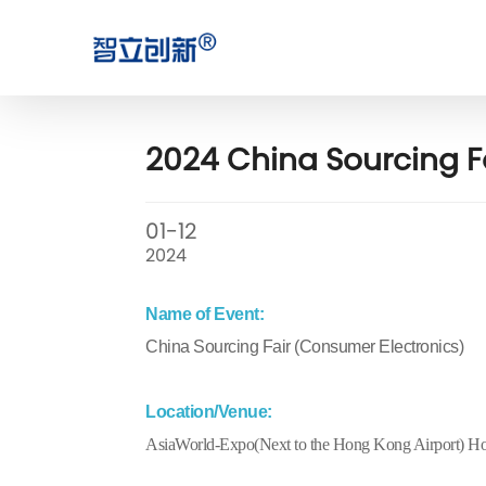
2024 China Sourcing F
01-12
2024
Name of Event:
China Sourcing Fair (Consumer Electronics)
Location/Venue:
AsiaWorld-Expo(Next to the Hong Kong Airport) 