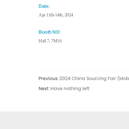
Date:
Apr 11th-14th, 2024
Booth NO:
Hall 7, 7M16
Previous :
2024 China Sourcing Fair (Mobi
Next :
Have nothing left